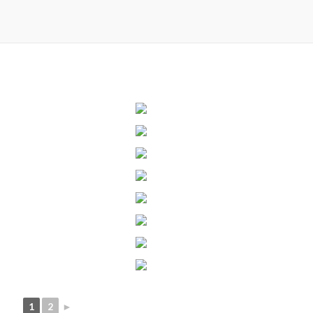
1
2
►