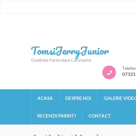
TomsiJerryJunior
Gradinita Particulara Constanta
Telefo
07321
ACASA
DESPRE NOI
GALERIE VIDE
RECENZII PARINTI
CONTACT