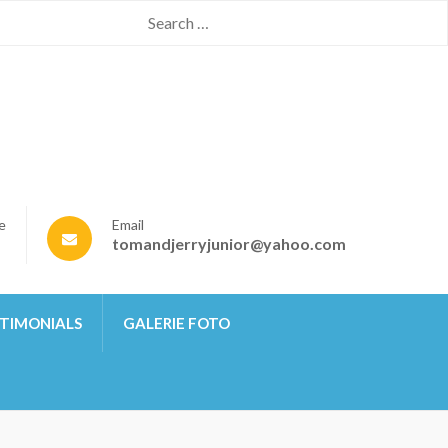
Search
for:
e
Email
tomandjerryjunior@yahoo.com
TIMONIALS
GALERIE FOTO