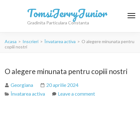
TomsiJerryJunior
Gradinita Particulara Constanta
Acasa
>
Inscrieri
>
Învatarea activa
>
O alegere minunata pentru
copiii nostri
O alegere minunata pentru copiii nostri
Georgiana
20 aprilie 2024
Învatarea activa
Leave a comment