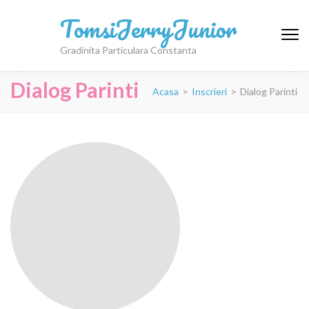
TomsiJerryJunior
Gradinita Particulara Constanta
Dialog Parinti
Acasa
>
Inscrieri
>
Dialog Parinti