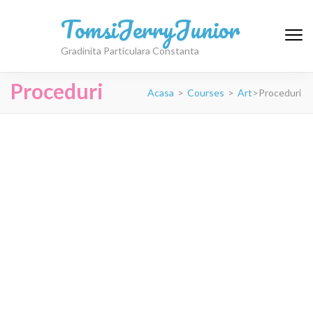
TomsiJerryJunior
Gradinita Particulara Constanta
Proceduri
Acasa
>
Courses
>
Art
>
Proceduri