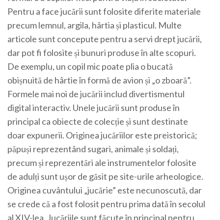
Pentru a face jucării sunt folosite diferite materiale
precum lemnul, argila, hârtia și plasticul.
Multe
articole sunt concepute pentru a servi drept jucării,
dar pot fi folosite și bunuri produse în alte scopuri.
De exemplu, un copil mic poate plia o bucată
obișnuită de hârtie în formă de avion și „o zboară”.
Formele mai noi de jucării includ divertismentul
digital interactiv.
Unele jucării sunt produse în
principal ca obiecte de colecție și sunt destinate
doar expunerii.
Originea jucăriilor este preistorică;
păpuși reprezentând sugari, animale și soldați,
precum și reprezentări ale instrumentelor folosite
de adulți sunt ușor de găsit pe site-urile arheologice.
Originea cuvântului „jucărie” este necunoscută, dar
se crede că a fost folosit pentru prima dată în secolul
al XIV-lea.
Jucăriile sunt făcute în principal pentru