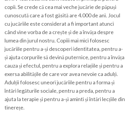
copii. Se crede că cea mai veche jucărie de păpuși
cunoscută care a fost găsită are 4.000 de ani.
Jocul
cu jucăriile este considerat a fi important atunci
când vine vorba de a crește și de a învăța despre
lumea din jurul nostru.
Copiii mai mici folosesc
jucăriile pentru a-și descoperi identitatea, pentru a-
și ajuta corpurile să devină puternice, pentru a învăța
cauza și efectul, pentru a explora relațiile și pentru a
exersa abilitățile de care vor avea nevoie ca adulți.
Adulții folosesc uneori jucăriile pentru a forma și
întări legăturile sociale, pentru a preda, pentru a
ajuta la terapie și pentru a-și aminti și întări lecțiile din
tinerețe.